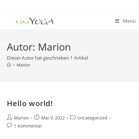
Zum
Inhalt
springen
Menü
Autor:
Marion
Dieser Autor hat geschrieben 1 Artikel
>
Marion
Hello world!
Beitrags-
Beitrag
Beitrags-
Marion
Mai 9, 2022
Uncategorized
Autor:
veröffentlicht:
Kategorie:
Beitrags-
1 Kommentar
Kommentare: